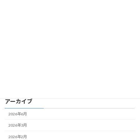
カテゴリー
DiceBattler
Uncategorized
オート寿司バトルOnline
スイカ麻雀
大食いクエスト
アーカイブ
2026年6月
2026年3月
2026年2月