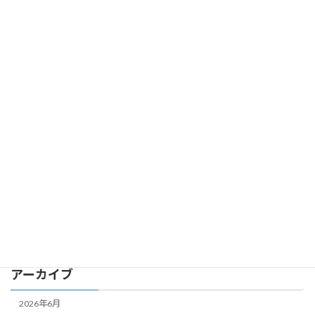
「オート寿司バトルOnline」公式
オート寿司バトルOnline
Disordサーバーを開設しました
2025年11月23日
カテゴリー
DiceBattler
Uncategorized
オート寿司バトルOnline
スイカ麻雀
大食いクエスト
アーカイブ
2026年6月