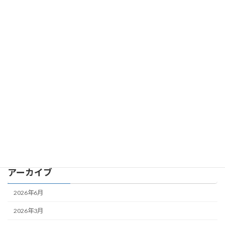
2025年11月23日
カテゴリー
DiceBattler
Uncategorized
オート寿司バトルOnline
スイカ麻雀
大食いクエスト
アーカイブ
2026年6月
2026年3月